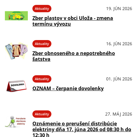
19. JÚN 2026
Aktuality
Zber plastov v obci Uloža - zmena
termínu vývozu
16. JÚN 2026
Aktuality
Zber obnoseného a nepotrebného
šatstva
01. JÚN 2026
Aktuality
OZNAM – čerpanie dovolenky
27. MÁJ 2026
Aktuality
Oznámenie o prerušení distribúcie
elektriny dňa 17. júna 2026 od 08:30 h do
12:30 h