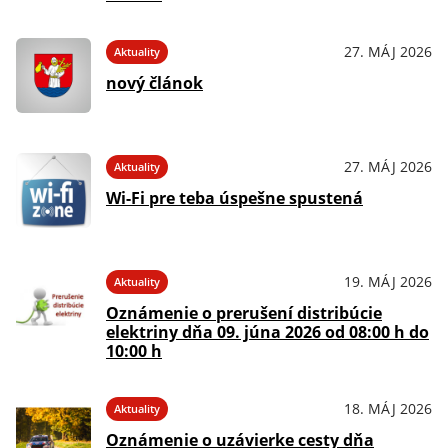
27. MÁJ 2026
Aktuality
nový článok
27. MÁJ 2026
Aktuality
Wi-Fi pre teba úspešne spustená
19. MÁJ 2026
Aktuality
Oznámenie o prerušení distribúcie
elektriny dňa 09. júna 2026 od 08:00 h do
10:00 h
18. MÁJ 2026
Aktuality
Oznámenie o uzávierke cesty dňa