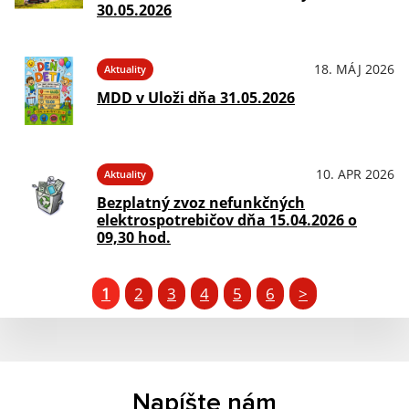
30.05.2026
18. MÁJ 2026
Aktuality
MDD v Uloži dňa 31.05.2026
10. APR 2026
Aktuality
Bezplatný zvoz nefunkčných
elektrospotrebičov dňa 15.04.2026 o
09,30 hod.
1
2
3
4
5
6
>
Napíšte nám