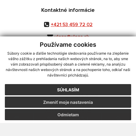
Kontaktné informácie
+421 53 459 72 02
uloza@uloza.sk
Používame cookies
Súbory cookie a ďalšie technológie sledovania používame na zlepšenie
vášho zážitku z prehliadania našich webových stránok, na to, aby sme
využite možnosť získavania aktuálnych informácií s využitím RSS
,
vám zobrazovali prispôsobený obsah a cielené reklamy, na analýzu
CMS systém (redakčný) systém ECHELON 2,
Mapa stránok
,
web portál
,
návštevnosti našich webových stránok a na pochopenie toho, odkiaľ naši
návštevníci prichádzajú.
webhosting
,
webex.digital, s.r.o.
,
domény
,
registrácia domény
,
spoločnosť webex.digital, s.r.o.
,
technický prevádzkovateľ
SÚHLASÍM
Posledná aktualizácia:
04.08.2026
Zmeniť moje nastavenia
Vytlačiť stránku
|
Vyhlásenie o prístupnosti
Autorské práva
|
Cookies
Odmietam
.
.
.
.
.
.
webdesign
|