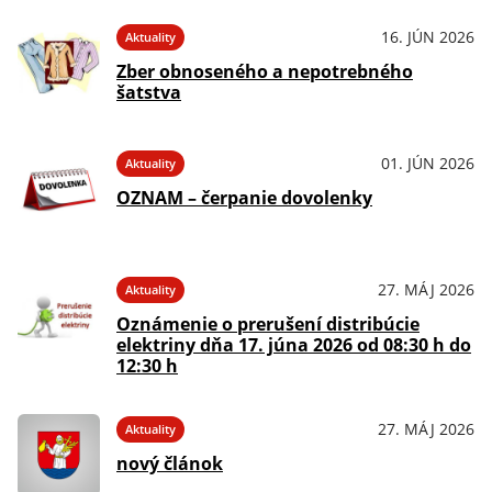
16. JÚN 2026
Aktuality
Zber obnoseného a nepotrebného
šatstva
01. JÚN 2026
Aktuality
OZNAM – čerpanie dovolenky
27. MÁJ 2026
Aktuality
Oznámenie o prerušení distribúcie
elektriny dňa 17. júna 2026 od 08:30 h do
12:30 h
27. MÁJ 2026
Aktuality
nový článok