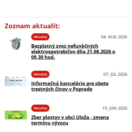
Zoznam aktualít:
04. AUG 2026
Aktuality
Bezplatný zvoz nefunkčných
elektrospotrebičov dňa 21.08.2026 o
09,30 hod.
07. JÚL 2026
Aktuality
Informačná kancelária pre obete
trestných činov v Poprade
19. JÚN 2026
Aktuality
Zber plastov v obci Uloža - zmena
termínu vývozu