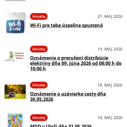
27. MÁJ 2026
Aktuality
Wi-Fi pre teba úspešne spustená
19. MÁJ 2026
Aktuality
Oznámenie o prerušení distribúcie
elektriny dňa 09. júna 2026 od 08:00 h do
10:00 h
18. MÁJ 2026
Aktuality
Oznámenie o uzávierke cesty dňa
30.05.2026
18. MÁJ 2026
Aktuality
MDD v Uloži dňa 31.05.2026