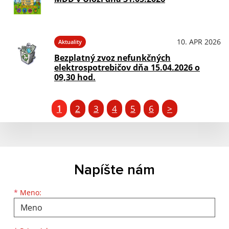
10. APR 2026
Aktuality
Bezplatný zvoz nefunkčných
elektrospotrebičov dňa 15.04.2026 o
09,30 hod.
1
2
3
4
5
6
>
Napíšte nám
Meno
Priezvisko
E-mailová adresa
*
Meno: