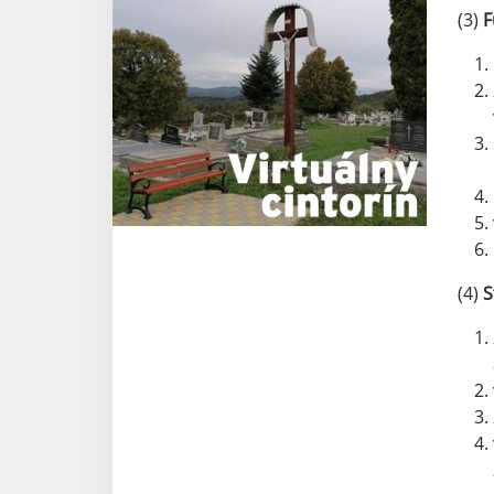
(3)
F
(4)
S