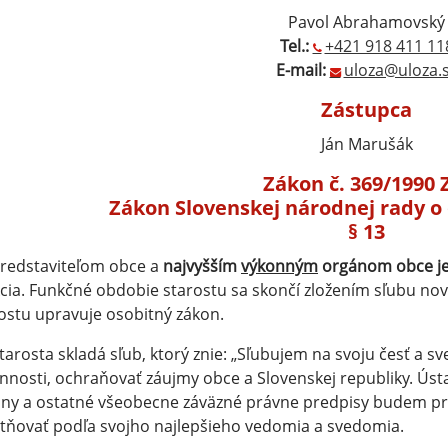
Pavol Abrahamovský
Tel.:
+421 918 411 11
E-mail:
uloza@uloza.
Zástupca
Ján Marušák
Zákon č. 369/1990 
Zákon Slovenskej národnej rady o
§ 13
Predstaviteľom obce a
najvyšším
výkonným
orgánom obce je
cia. Funkčné obdobie starostu sa skončí zložením sľubu no
ostu upravuje osobitný zákon.
Starosta skladá sľub, ktorý znie: „Sľubujem na svoju česť a 
nnosti, ochraňovať záujmy obce a Slovenskej republiky. Ústa
ny a ostatné všeobecne záväzné právne predpisy budem pri 
tňovať podľa svojho najlepšieho vedomia a svedomia.