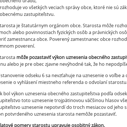
obecného úradu,
rozhoduje vo všetkých veciach správy obce, ktoré nie sú 
obecnému zastupiteľstvu.
Starosta je štatutárnym orgánom obce. Starosta môže roz
moch alebo povinnostiach fyzických osôb a právnických osô
eriť zamestnanca obce. Poverený zamestnanec obce rozho
omnom poverení.
Starosta
môže pozastaviť výkon uznesenia obecného zastupi
nu alebo je pre obec zjavne nevýhodné tak, že ho nepodpíše 
Ustanovenie odseku 6 sa nevzťahuje na uznesenie o voľbe a 
senie o vyhlásení miestneho referenda o odvolaní starostu
Ak bol výkon uznesenia obecného zastupiteľstva podľa ods
upiteľstvo toto uznesenie trojpätinovou väčšinou hlasov vš
upiteľstvo uznesenie nepotvrdí do troch mesiacov od jeho s
n potvrdeného uznesenia starosta nemôže pozastaviť.
latové pomery starostu upravuje osobitný zákon.