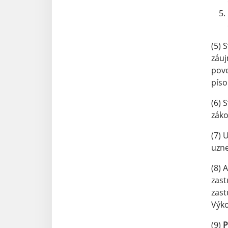
(5) 
záuj
pov
pís
(6) 
záko
(7) 
uzne
(8) 
zast
zast
Výko
(9)
P