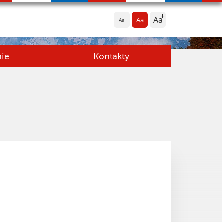
Aa
Aa
Aa
nie
Kontakty