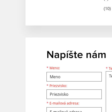
(10)
Napíšte nám
Meno
Priezvisko
E-mailová adresa
*
Meno:
*
Te
*
Priezvisko:
*
E-mailová adresa: