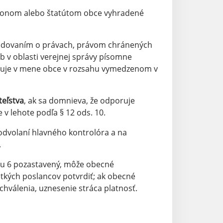
zákonom alebo štatútom obce vyhradené
hodovaním o právach, právom chránených
b v oblasti verejnej správy písomne
duje v mene obce v rozsahu vymedzenom v
teľstva
, ak sa domnieva, že odporuje
v lehote podľa § 12 ods. 10.
odvolaní hlavného kontrolóra a na
.
eku 6 pozastavený, môže obecné
etkých poslancov potvrdiť; ak obecné
chválenia, uznesenie stráca platnosť.