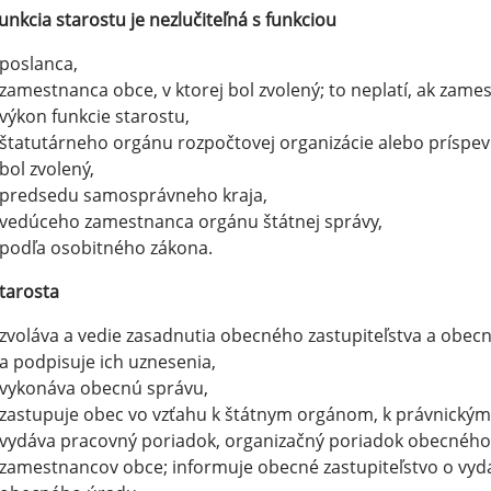
unkcia starostu je nezlučiteľná s funkciou
poslanca,
zamestnanca obce, v ktorej bol zvolený; to neplatí, ak zam
výkon funkcie starostu,
štatutárneho orgánu rozpočtovej organizácie alebo príspevk
bol zvolený,
predsedu samosprávneho kraja,
vedúceho zamestnanca orgánu štátnej správy,
podľa osobitného zákona.
tarosta
zvoláva a vedie zasadnutia obecného zastupiteľstva a obecn
a podpisuje ich uznesenia,
vykonáva obecnú správu,
zastupuje obec vo vzťahu k štátnym orgánom, k právnickým
vydáva pracovný poriadok, organizačný poriadok obecnéh
zamestnancov obce; informuje obecné zastupiteľstvo o vy