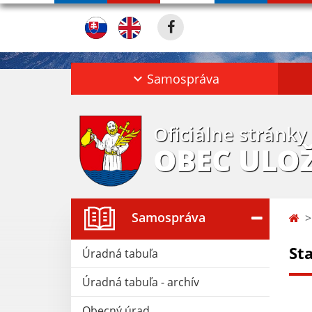
Samospráva
Oficiálne stránky
OBEC ULO
Samospráva
St
Úradná tabuľa
Úradná tabuľa - archív
Obecný úrad