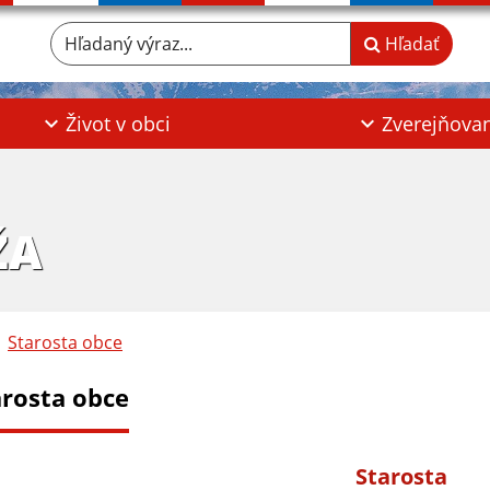
Hľadaný výraz...
Hľadať
Život v obci
Zverejňova
ŽA
Starosta obce
arosta obce
Starosta