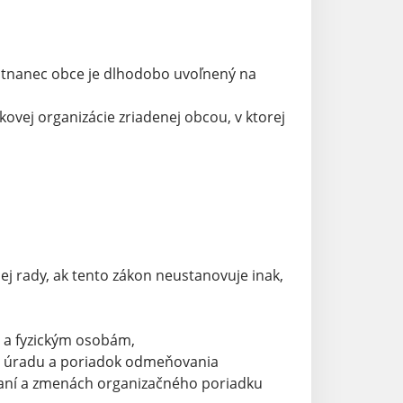
estnanec obce je dlhodobo uvoľnený na
ovej organizácie zriadenej obcou, v ktorej
ej rady, ak tento zákon neustanovuje inak,
 a fyzickým osobám,
o úradu a poriadok odmeňovania
daní a zmenách organizačného poriadku