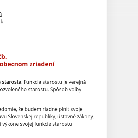
8
sk
Zb.
 obecnom zriadení
 starosta
. Funkcia starostu je verejná
vozvoleného starostu. Spôsob voľby
svedomie, že budem riadne plniť svoje
vu Slovenskej republiky, ústavné zákony,
výkone svojej funkcie starostu