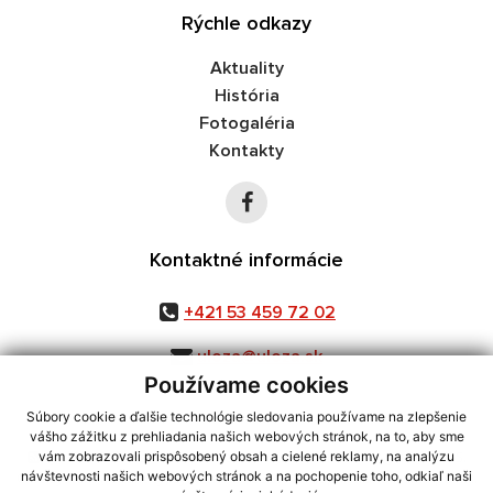
Rýchle odkazy
Aktuality
História
Fotogaléria
Kontakty
Kontaktné informácie
+421 53 459 72 02
uloza@uloza.sk
Používame cookies
Súbory cookie a ďalšie technológie sledovania používame na zlepšenie
vášho zážitku z prehliadania našich webových stránok, na to, aby sme
využite možnosť získavania aktuálnych informácií s využitím RSS
,
vám zobrazovali prispôsobený obsah a cielené reklamy, na analýzu
CMS systém (redakčný) systém ECHELON 2,
Mapa stránok
,
web portál
,
návštevnosti našich webových stránok a na pochopenie toho, odkiaľ naši