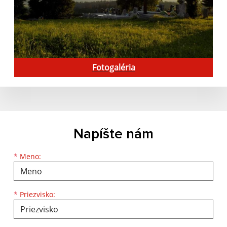
Fotogaléria
Napíšte nám
Meno
Priezvisko
E-mailová adresa
*
Meno:
*
Priezvisko: