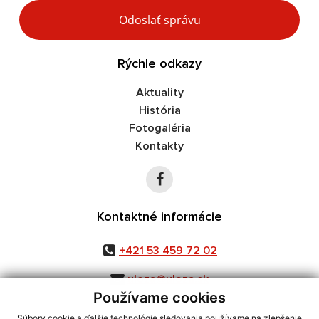
Google reCaptcha Response
Odoslať správu
Rýchle odkazy
Aktuality
História
Fotogaléria
Kontakty
Kontaktné informácie
+421 53 459 72 02
uloza@uloza.sk
Používame cookies
Súbory cookie a ďalšie technológie sledovania používame na zlepšenie