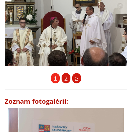
1
2
>
Zoznam fotogalérií: