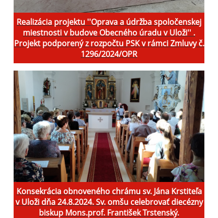
Realizácia projektu ''Oprava a údržba spoločenskej
miestnosti v budove Obecného úradu v Uloži'' .
Projekt podporený z rozpočtu PSK v rámci Zmluvy č.
1296/2024/OPR
Konsekrácia obnoveného chrámu sv. Jána Krstiteľa
v Uloži dňa 24.8.2024. Sv. omšu celebrovať diecézny
biskup Mons.prof. František Trstenský.