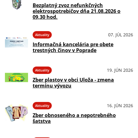
Bezplatný zvoz nefunkčných
elektrospotrebičov dňa 21.08.2026 o
09,30 hod.
07. JÚL 2026
Aktuality
Informačná kancelária pre obete
trestných činov v Poprade
19. JÚN 2026
Aktuality
Zber plastov v obci Uloža - zmena
termínu vývozu
16. JÚN 2026
Aktuality
Zber obnoseného a nepotrebného
šatstva