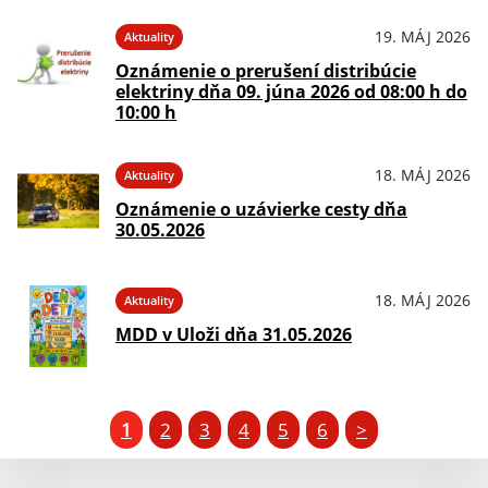
19. MÁJ 2026
Aktuality
Oznámenie o prerušení distribúcie
elektriny dňa 09. júna 2026 od 08:00 h do
10:00 h
18. MÁJ 2026
Aktuality
Oznámenie o uzávierke cesty dňa
30.05.2026
18. MÁJ 2026
Aktuality
MDD v Uloži dňa 31.05.2026
1
2
3
4
5
6
>