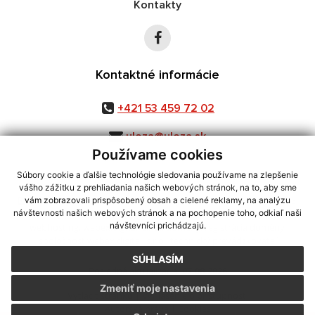
Kontakty
Kontaktné informácie
+421 53 459 72 02
uloza@uloza.sk
Používame cookies
Súbory cookie a ďalšie technológie sledovania používame na zlepšenie
vášho zážitku z prehliadania našich webových stránok, na to, aby sme
využite možnosť získavania aktuálnych informácií s využitím RSS
,
vám zobrazovali prispôsobený obsah a cielené reklamy, na analýzu
CMS systém (redakčný) systém ECHELON 2,
Mapa stránok
,
web portál
,
návštevnosti našich webových stránok a na pochopenie toho, odkiaľ naši
návštevníci prichádzajú.
webhosting
,
webex.digital, s.r.o.
,
domény
,
registrácia domény
,
spoločnosť webex.digital, s.r.o.
,
technický prevádzkovateľ
SÚHLASÍM
Posledná aktualizácia:
07.08.2026
Zmeniť moje nastavenia
Vytlačiť stránku
|
Vyhlásenie o prístupnosti
Autorské práva
|
Cookies