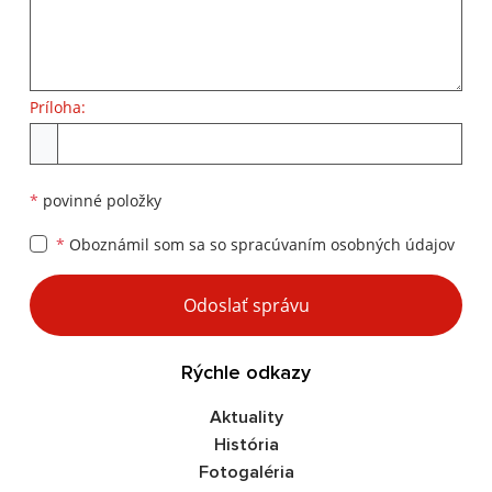
Príloha:
Príloha
*
povinné položky
*
Oboznámil som sa so
spracúvaním osobných údajov
Google reCaptcha Response
Odoslať správu
Rýchle odkazy
Aktuality
História
Fotogaléria