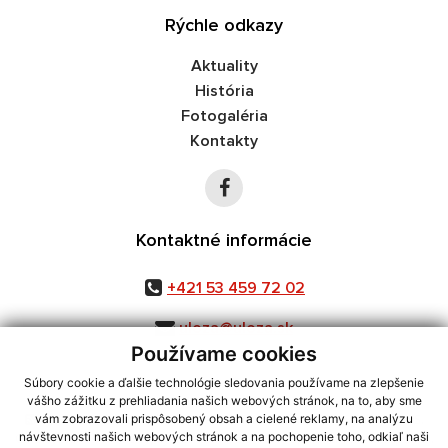
Rýchle odkazy
Aktuality
História
Fotogaléria
Kontakty
Kontaktné informácie
+421 53 459 72 02
uloza@uloza.sk
Používame cookies
Súbory cookie a ďalšie technológie sledovania používame na zlepšenie
vášho zážitku z prehliadania našich webových stránok, na to, aby sme
využite možnosť získavania aktuálnych informácií s využitím RSS
,
vám zobrazovali prispôsobený obsah a cielené reklamy, na analýzu
CMS systém (redakčný) systém ECHELON 2,
Mapa stránok
,
web portál
,
návštevnosti našich webových stránok a na pochopenie toho, odkiaľ naši