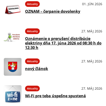
01. JÚN 2026
Aktuality
OZNAM – čerpanie dovolenky
27. MÁJ 2026
Aktuality
Oznámenie o prerušení distribúcie
elektriny dňa 17. júna 2026 od 08:30 h do
12:30 h
27. MÁJ 2026
Aktuality
nový článok
27. MÁJ 2026
Aktuality
Wi-Fi pre teba úspešne spustená