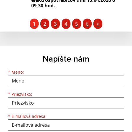
elektrospotrebičov dňa 15.04.2026 o
09,30 hod.
1
2
3
4
5
6
>
Napíšte nám
Meno
Priezvisko
E-mailová adresa
*
Meno:
*
Priezvisko:
*
E-mailová adresa: