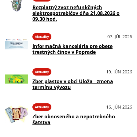
Bezplatný zvoz nefunkčných
elektrospotrebičov dňa 21.08.2026 o
09,30 hod.
07. JÚL 2026
Aktuality
Informačná kancelária pre obete
trestných činov v Poprade
19. JÚN 2026
Aktuality
Zber plastov v obci Uloža - zmena
termínu vývozu
16. JÚN 2026
Aktuality
Zber obnoseného a nepotrebného
šatstva