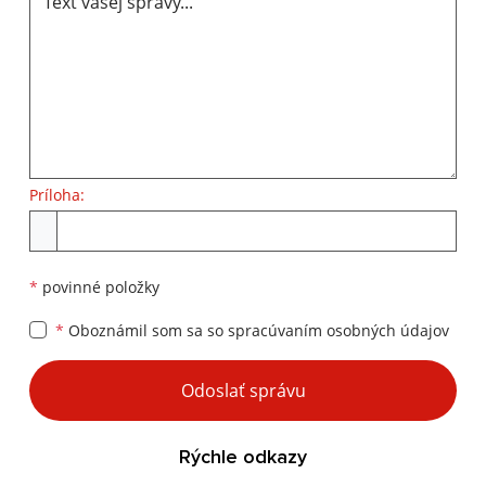
Príloha:
Príloha
*
povinné položky
*
Oboznámil som sa so
spracúvaním osobných údajov
Google reCaptcha Response
Odoslať správu
Rýchle odkazy