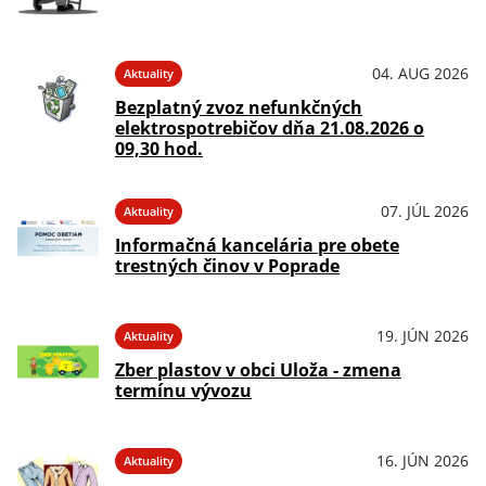
04. AUG 2026
Aktuality
Bezplatný zvoz nefunkčných
elektrospotrebičov dňa 21.08.2026 o
09,30 hod.
07. JÚL 2026
Aktuality
Informačná kancelária pre obete
trestných činov v Poprade
19. JÚN 2026
Aktuality
Zber plastov v obci Uloža - zmena
termínu vývozu
16. JÚN 2026
Aktuality