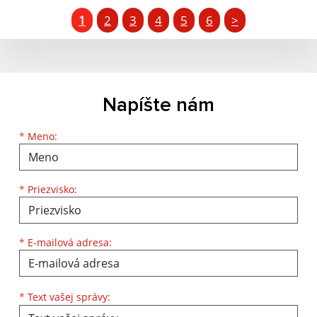
1
2
3
4
5
6
>
Napíšte nám
Meno
Priezvisko
E-mailová adresa
*
Meno:
*
Priezvisko:
*
E-mailová adresa:
Text vašej správy...
*
Text vašej správy: