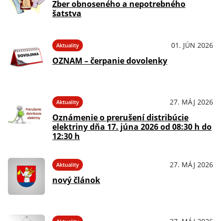
Zber obnoseného a nepotrebného
šatstva
01. JÚN 2026
Aktuality
OZNAM – čerpanie dovolenky
27. MÁJ 2026
Aktuality
Oznámenie o prerušení distribúcie
elektriny dňa 17. júna 2026 od 08:30 h do
12:30 h
27. MÁJ 2026
Aktuality
nový článok