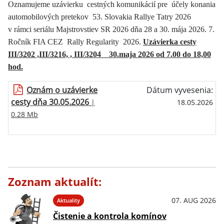
Oznamujeme uzávierku cestných komunikácií pre účely konania
automobilových pretekov 53. Slovakia Rallye Tatry 2026
v rámci seriálu Majstrovstiev SR 2026 dňa 28 a 30. mája 2026. 7.
Ročník FIA CEZ Rally Regularity 2026.
Uzávierka cesty
III/3202 ,III/3216, , III/3204 30.maja 2026 od 7.00 do 18,00
hod.
Oznám o uzávierke
Dátum vyvesenia:
cesty dňa 30.05.2026
|
18.05.2026
0.28 Mb
Zoznam aktualít:
07. AUG 2026
Aktuality
Čistenie a kontrola komínov