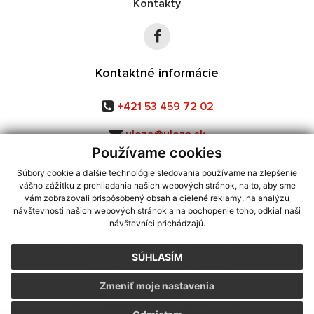
Kontakty
Kontaktné informácie
+421 53 459 72 02
uloza@uloza.sk
Používame cookies
Súbory cookie a ďalšie technológie sledovania používame na zlepšenie
vášho zážitku z prehliadania našich webových stránok, na to, aby sme
využite možnosť získavania aktuálnych informácií s využitím RSS
,
vám zobrazovali prispôsobený obsah a cielené reklamy, na analýzu
CMS systém (redakčný) systém ECHELON 2,
Mapa stránok
,
web portál
,
návštevnosti našich webových stránok a na pochopenie toho, odkiaľ naši
návštevníci prichádzajú.
webhosting
,
webex.digital, s.r.o.
,
domény
,
registrácia domény
,
spoločnosť webex.digital, s.r.o.
,
technický prevádzkovateľ
SÚHLASÍM
Posledná aktualizácia:
07.08.2026
Zmeniť moje nastavenia
Vytlačiť stránku
|
Vyhlásenie o prístupnosti
Autorské práva
|
Cookies