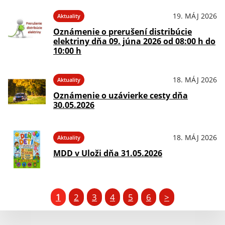
19. MÁJ 2026
Aktuality
Oznámenie o prerušení distribúcie
elektriny dňa 09. júna 2026 od 08:00 h do
10:00 h
18. MÁJ 2026
Aktuality
Oznámenie o uzávierke cesty dňa
30.05.2026
18. MÁJ 2026
Aktuality
MDD v Uloži dňa 31.05.2026
1
2
3
4
5
6
>