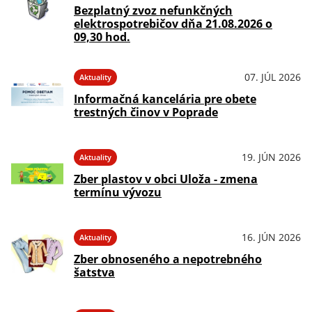
Bezplatný zvoz nefunkčných
elektrospotrebičov dňa 21.08.2026 o
09,30 hod.
07. JÚL 2026
Aktuality
Informačná kancelária pre obete
trestných činov v Poprade
19. JÚN 2026
Aktuality
Zber plastov v obci Uloža - zmena
termínu vývozu
16. JÚN 2026
Aktuality
Zber obnoseného a nepotrebného
šatstva