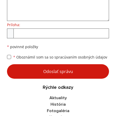
Príloha:
Príloha
*
povinné položky
*
Oboznámil som sa so
spracúvaním osobných údajov
Google reCaptcha Response
Odoslať správu
Rýchle odkazy
Aktuality
História
Fotogaléria