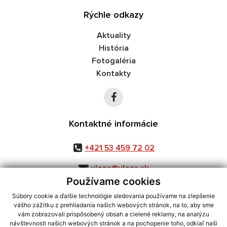
Rýchle odkazy
Aktuality
História
Fotogaléria
Kontakty
Kontaktné informácie
+421 53 459 72 02
uloza@uloza.sk
Používame cookies
Súbory cookie a ďalšie technológie sledovania používame na zlepšenie
vášho zážitku z prehliadania našich webových stránok, na to, aby sme
využite možnosť získavania aktuálnych informácií s využitím RSS
,
vám zobrazovali prispôsobený obsah a cielené reklamy, na analýzu
CMS systém (redakčný) systém ECHELON 2,
Mapa stránok
,
web portál
,
návštevnosti našich webových stránok a na pochopenie toho, odkiaľ naši