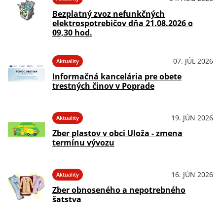
Bezplatný zvoz nefunkčných
elektrospotrebičov dňa 21.08.2026 o
09,30 hod.
07. JÚL 2026
Aktuality
Informačná kancelária pre obete
trestných činov v Poprade
19. JÚN 2026
Aktuality
Zber plastov v obci Uloža - zmena
termínu vývozu
16. JÚN 2026
Aktuality
Zber obnoseného a nepotrebného
šatstva