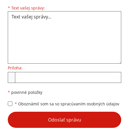
Text vašej správy...
*
Text vašej správy:
Príloha:
Príloha
*
povinné položky
*
Oboznámil som sa so
spracúvaním osobných údajov
Google reCaptcha Response
Odoslať správu