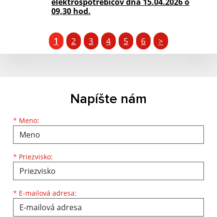
elektrospotrebičov dňa 15.04.2026 o
09,30 hod.
1
2
3
4
5
6
>
Napíšte nám
Meno
Priezvisko
E-mailová adresa
*
Meno:
*
Priezvisko:
*
E-mailová adresa: