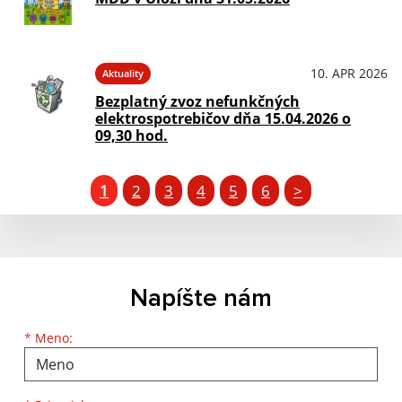
10. APR 2026
Aktuality
Bezplatný zvoz nefunkčných
elektrospotrebičov dňa 15.04.2026 o
09,30 hod.
1
2
3
4
5
6
>
Napíšte nám
Meno
Priezvisko
E-mailová adresa
*
Meno: