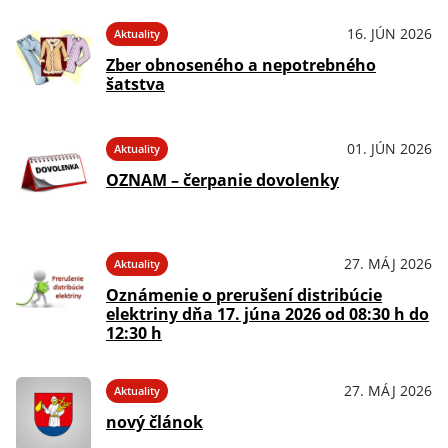
16. JÚN 2026
Aktuality
Zber obnoseného a nepotrebného
šatstva
01. JÚN 2026
Aktuality
OZNAM – čerpanie dovolenky
27. MÁJ 2026
Aktuality
Oznámenie o prerušení distribúcie
elektriny dňa 17. júna 2026 od 08:30 h do
12:30 h
27. MÁJ 2026
Aktuality
nový článok