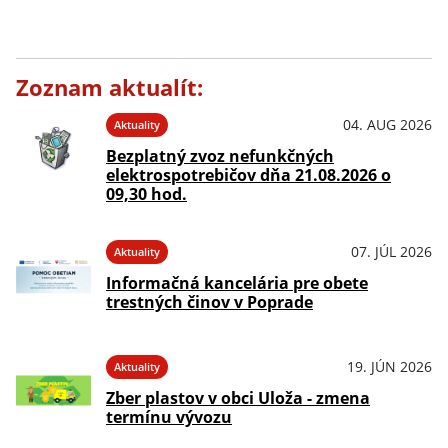
Zoznam aktualít:
04. AUG 2026
Aktuality
Bezplatný zvoz nefunkčných
elektrospotrebičov dňa 21.08.2026 o
09,30 hod.
07. JÚL 2026
Aktuality
Informačná kancelária pre obete
trestných činov v Poprade
19. JÚN 2026
Aktuality
Zber plastov v obci Uloža - zmena
termínu vývozu