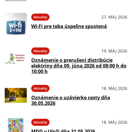
27. MÁJ 2026
Aktuality
Wi-Fi pre teba úspešne spustená
19. MÁJ 2026
Aktuality
Oznámenie o prerušení distribúcie
elektriny dňa 09. júna 2026 od 08:00 h do
10:00 h
18. MÁJ 2026
Aktuality
Oznámenie o uzávierke cesty dňa
30.05.2026
18. MÁJ 2026
Aktuality
MDD v Uloži dňa 31.05.2026