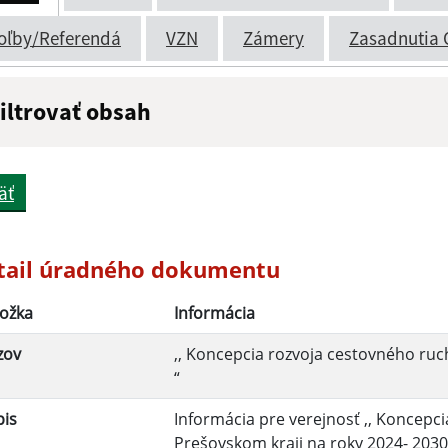
oľby/Referendá
VZN
Zámery
Zasadnutia 
iltrovať obsah
ázov:
Popis:
äť
átum zverejnenia do:
tail úradného dokumentu
ožka
Informácia
Filtrovať
zov
,, Koncepcia rozvoja cestovného ruc
“
pis
Informácia pre verejnosť ,, Koncepc
Prešovskom kraji na roky 2024- 2030