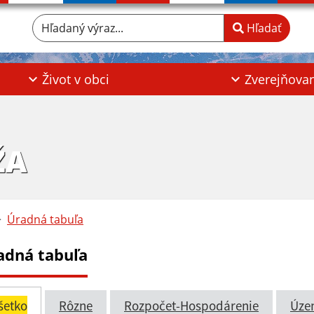
Hľadaný výraz...
Hľadať
Život v obci
Zverejňova
ŽA
Úradná tabuľa
adná tabuľa
šetko
Rôzne
Rozpočet-Hospodárenie
Úze