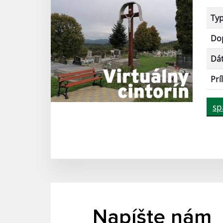
Ty
Dop
Dá
Prí
sp
Napíšte nám