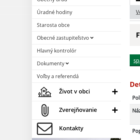
V
Úradné hodiny
Starosta obce
F
Obecné zastupiteľstvo
N
Hlavný kontrolór
sp
Dokumenty
D
Voľby a referendá
De
Život v obci
Pol
Zverejňovanie
Ná
Kontakty
Po