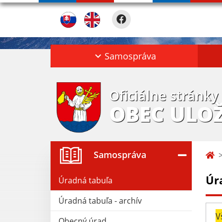
Samospráva
Oficiálne stránky
OBEC ULO
Samospráva
Úr
Úradná tabuľa
Úradná tabuľa - archív
V
Obecný úrad