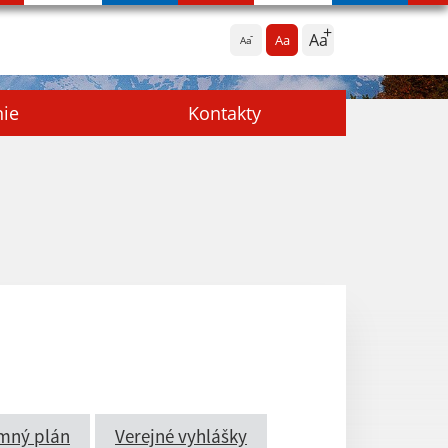
Aa
Aa
Aa
nie
Kontakty
mný plán
Verejné vyhlášky