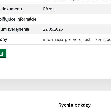
p dokumentu
Rôzne
lňujúce informácie
tum zverejnenia
22.05.2026
lohy
informacia_pre_verejnost__-koncepci
äť
Rýchle odkazy