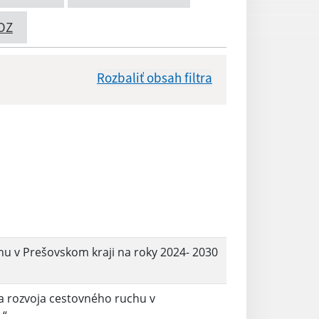
OZ
Rozbaliť obsah filtra
Dátum zverejnenia od:
Reset
hu v Prešovskom kraji na roky 2024- 2030
ia rozvoja cestovného ruchu v
 “