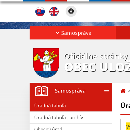
Samospráva
Oficiálne stránky
OBEC ULO
Samospráva
Úr
Úradná tabuľa
Úradná tabuľa - archív
V
Obecný úrad