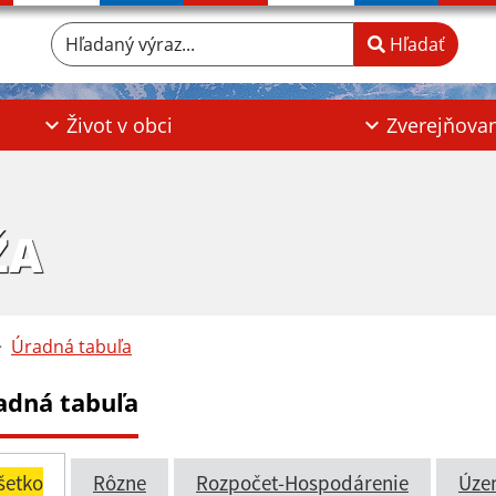
Hľadaný výraz...
Hľadať
Život v obci
Zverejňova
ŽA
Úradná tabuľa
adná tabuľa
šetko
Rôzne
Rozpočet-Hospodárenie
Úze