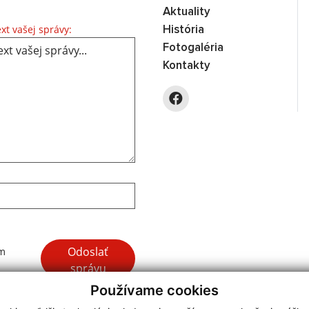
Aktuality
Text vašej správy...
xt vašej správy:
História
Fotogaléria
Kontakty
Google reCaptcha Response
Odoslať
ím
správu
Používame cookies