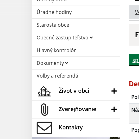
V
Úradné hodiny
Starosta obce
F
Obecné zastupiteľstvo
N
Hlavný kontrolór
sp
Dokumenty
D
Voľby a referendá
De
Život v obci
Pol
Zverejňovanie
Ná
Kontakty
Po