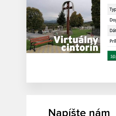
Ty
Dop
Dá
Prí
sp
Napíšte nám