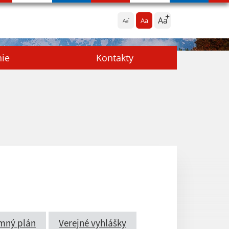
Aa
Aa
Aa
nie
Kontakty
mný plán
Verejné vyhlášky