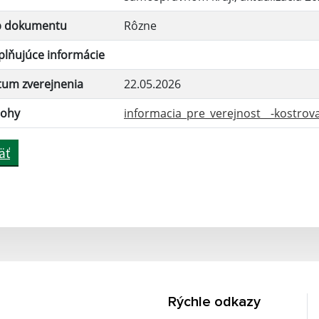
p dokumentu
Rôzne
lňujúce informácie
tum zverejnenia
22.05.2026
lohy
informacia_pre_verejnost__-kostrova.
äť
Rýchle odkazy