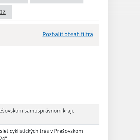
OZ
Rozbaliť obsah filtra
Dátum zverejnenia od:
Reset
v Prešovskom samosprávnom kraji,
sieť cyklistických trás v Prešovskom
24"