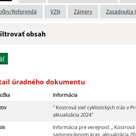
oľby/Referendá
VZN
Zámery
Zasadnutia 
iltrovať obsah
ázov:
Popis:
äť
átum zverejnenia do:
tail úradného dokumentu
ožka
Informácia
Filtrovať
zov
" Kostrová sieť cyklistických trás 
aktualizácia 2024"
pis
Informácia pre verejnosť ,, Kostrová 
samosprávnom kraji, aktualizácia 20