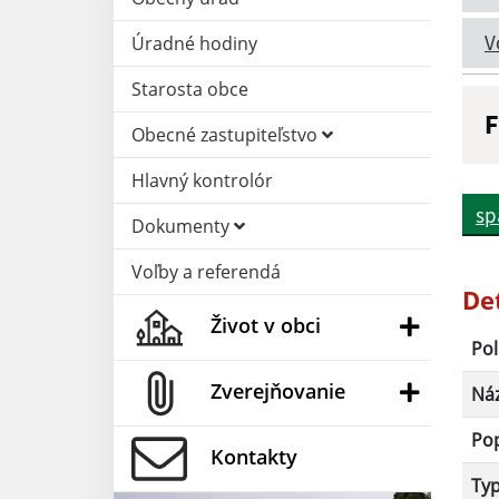
V
Úradné hodiny
Starosta obce
F
Obecné zastupiteľstvo
N
Hlavný kontrolór
sp
Dokumenty
D
Voľby a referendá
De
Život v obci
Pol
Zverejňovanie
Ná
Po
Kontakty
Ty