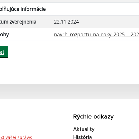
lňujúce informácie
tum zverejnenia
22.11.2024
lohy
navrh_rozpoctu_na_roky_2025_-_2027
äť
Rýchle odkazy
Aktuality
Text vašej správy...
xt vašej správy:
História