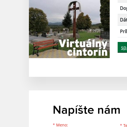
Dop
Dá
Prí
sp
Napíšte nám
Meno
Priezvisko
E-mailová adresa
*
Meno:
*
Te