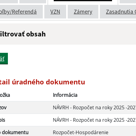
oľby/Referendá
VZN
Zámery
Zasadnutia 
iltrovať obsah
ázov:
Popis:
äť
átum zverejnenia do:
tail úradného dokumentu
ožka
Informácia
Filtrovať
zov
NÁVRH - Rozpočet na roky 2025 -202
pis
NÁVRH - Rozpočet na roky 2025 -202
p dokumentu
Rozpočet-Hospodárenie