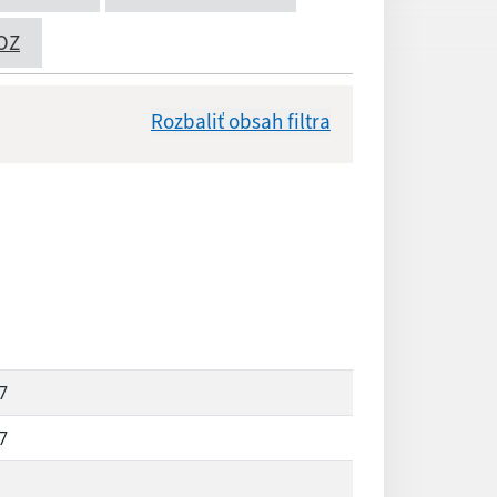
OZ
Rozbaliť obsah filtra
Dátum zverejnenia od:
Reset
7
7