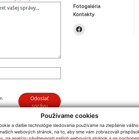
Fotogaléria
Kontakty
Google reCaptcha Response
Odoslať
ím
správu
Používame cookies
okie a ďalšie technológie sledovania používame na zlepšenie vášho
 našich webových stránok, na to, aby sme vám zobrazovali prispôs
my, na analýzu návštevnosti našich webových stránok a na pochopeni