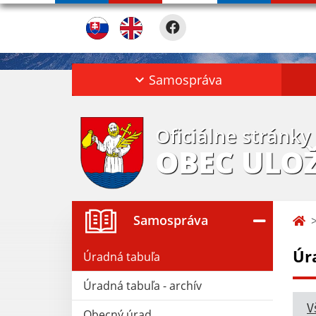
Samospráva
Oficiálne stránky
OBEC ULO
Samospráva
Úr
Úradná tabuľa
Úradná tabuľa - archív
V
Obecný úrad