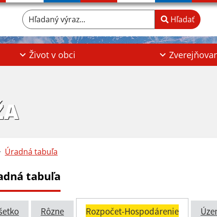
Hľadaný výraz...
Hľadať
Život v obci
Zverejňova
ŽA
Úradná tabuľa
adná tabuľa
šetko
Rôzne
Rozpočet-Hospodárenie
Úze