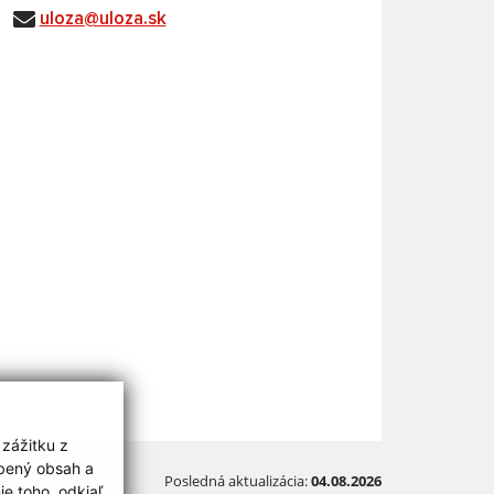
uloza@uloza.sk
 zážitku z
obený obsah a
Posledná aktualizácia:
04.08.2026
e toho, odkiaľ