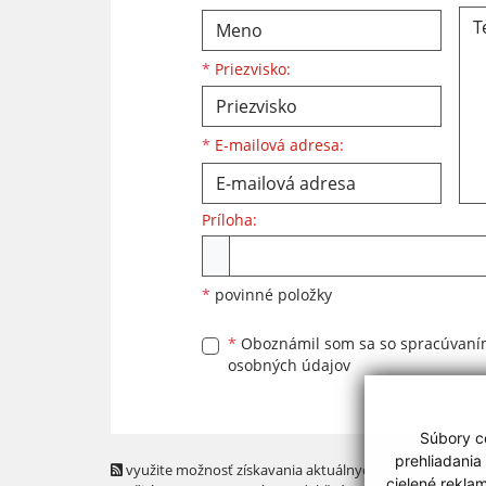
*
Priezvisko:
*
E-mailová adresa:
Príloha:
Príloha
*
povinné položky
*
Oboznámil som sa so
spracúvan
osobných údajov
Súbory co
prehliadania
využite možnosť získavania aktuálnych informácií s
cielené rekla