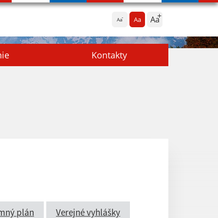
Aa
Aa
Aa
nie
Kontakty
mný plán
Verejné vyhlášky